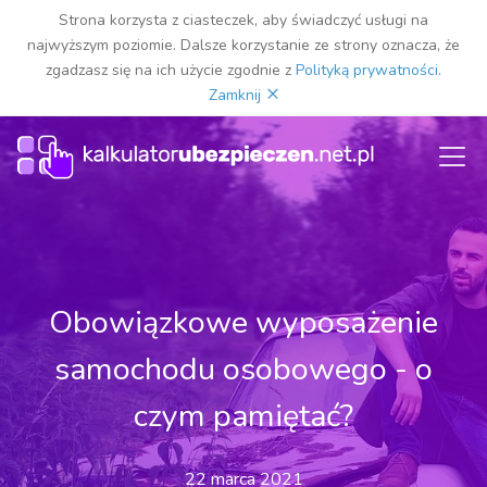
Strona korzysta z ciasteczek, aby świadczyć usługi na
najwyższym poziomie. Dalsze korzystanie ze strony oznacza, że
zgadzasz się na ich użycie zgodnie z
Polityką prywatności
.
×
Zamknij
Obowiązkowe wyposażenie
samochodu osobowego - o
czym pamiętać?
22 marca 2021