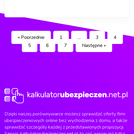
« Poprzednie
1
…
3
4
5
6
7
Następne »
Dzięki naszej porównywarce możesz sprawdzić oferty firm
ubezpieczeniowych online bez wychodzenia z domu, a także
sprawdzić szczegóły każdej z przedstawionych propozycji.
Serwis kalkulatorubezpieczen.net.pl to coś więcej niż tylko