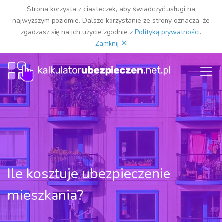
Strona korzysta z ciasteczek, aby świadczyć usługi na
najwyższym poziomie. Dalsze korzystanie ze strony oznacza, że
zgadzasz się na ich użycie zgodnie z
Polityką prywatności
.
×
Zamknij
Ile kosztuje ubezpieczenie
mieszkania?