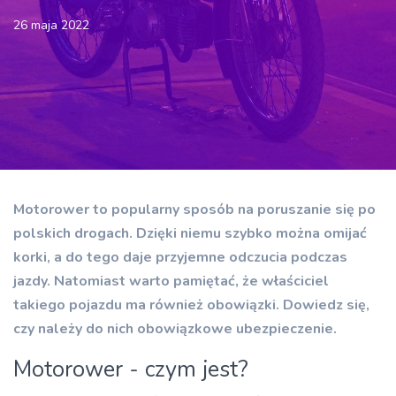
26 maja 2022
Motorower to popularny sposób na poruszanie się po
polskich drogach. Dzięki niemu szybko można omijać
korki, a do tego daje przyjemne odczucia podczas
jazdy. Natomiast warto pamiętać, że właściciel
takiego pojazdu ma również obowiązki. Dowiedz się,
czy należy do nich obowiązkowe ubezpieczenie.
Motorower - czym jest?