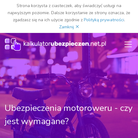
Strona korzysta z ciasteczek, aby świadczyć usługi na
najwyższym poziomie. Dalsze korzystanie ze strony oznacza, że
zgadzasz się na ich użycie zgodnie z
Polityką prywatności
.
×
Zamknij
Ubezpieczenia motoroweru - czy
jest wymagane?