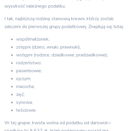
wysokość należnego podatku.
I tak, najbliższą rodzinę stanowią krewni, którzy zostali
zaliczeni do pierwszej grupy podatkowej. Znajdują się tutaj:
współmałżonek;
zstępni (dzieci, wnuki, prawnuki);
wstępni (rodzice, dziadkowie, pradziadkowie);
rodzeństwo;
pasierbowie;
ojczym;
macocha;
zięć;
synowa;
teściowie.
W tej grupie, kwota wolna od podatku od darowizn i
spadków to 9 637 zł. Jeżeli podarowany pojazd ma