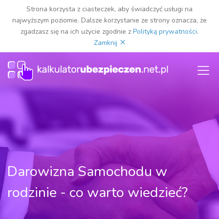
Strona korzysta z ciasteczek, aby świadczyć usługi na
najwyższym poziomie. Dalsze korzystanie ze strony oznacza, że
zgadzasz się na ich użycie zgodnie z
Polityką prywatności
.
×
Zamknij
Darowizna Samochodu w
rodzinie - co warto wiedzieć?