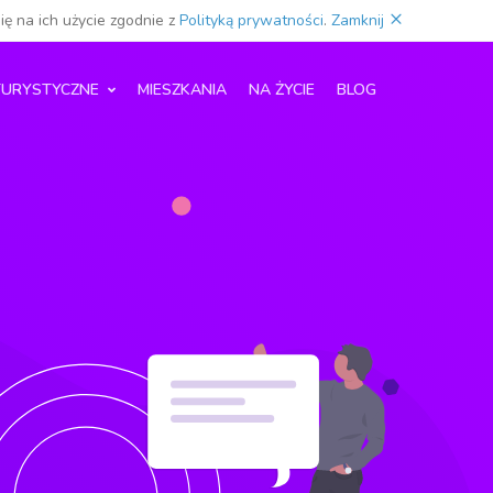
×
ię na ich użycie zgodnie z
Polityką prywatności
.
Zamknij
TURYSTYCZNE
MIESZKANIA
NA ŻYCIE
BLOG