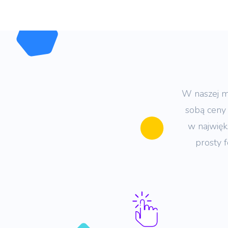
W naszej m
sobą ceny 
w najwięk
prosty 