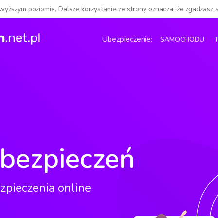
jwyższym poziomie. Dalsze korzystanie ze strony oznacza, że zgadzasz s
SAMOCHODU
ubezpieczeń
zpieczenia online