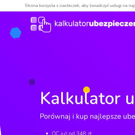
Strona korzysta z ciasteczek, aby świadczyć usługi na na
Kalkulator 
Porównaj i kup najlepsze ube
OC już od 348 zł