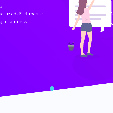
e
 już od 89 zł rocznie
j niż 3 minuty