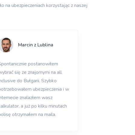
 na ubezpieczeniach korzystając z naszej
Marcin z Lublina
Anna z
Spontanicznie postanowiłem
Szukałam ubezpi
wybrać się ze znajomymi na all
dla mojego taty.
inclusive do Bułgarii. Szybko
znalazłam wasz k
potrzebowałem ubezpieczenia i w
bardzo zadowolo
internecie znalazłem wasz
konsultant pom
kalkulator, a już po kilku minutach
dobrej polisy.
polisę otrzymałem na maila.