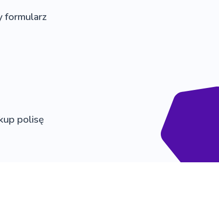
y formularz
 kup polisę